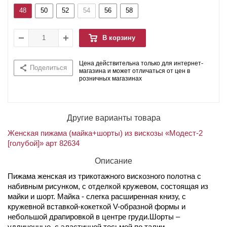
48
50
52
54
56
58
В корзину
Цена действительна только для интернет-
Поделиться
магазина и может отличаться от цен в
розничных магазинах
Другие варианты товара
Женская пижама (майка+шорты) из вискозы «Модест-2
[голубой]» арт 82634
Описание
Пижама женская из трикотажного вискозного полотна с
набивным рисунком, с отделкой кружевом, состоящая из
майки и шорт. Майка - слегка расширенная книзу, с
кружевной вставкой-кокеткой V-образной формы и
небольшой драпировкой в центре груди.Шорты –
удлиненные, с эластичной тесьмой по талии.