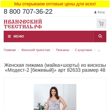
Мы открываем оптовые цены для всех!
8 800 707-36-22
Вход
0
МЕНЮ
Главная
Женский трикотаж
Пижамы
С шортами
...
Женская пижама (майка+шорты) из вискозы
«Модест-2 [бежевый]» арт 82633 размер 48