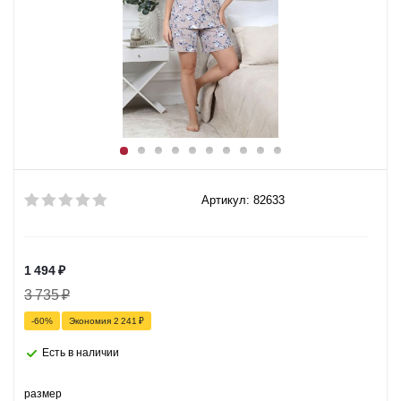
Артикул: 82633
1 494
₽
3 735
₽
-
60
%
Экономия
2 241
₽
Есть в наличии
размер