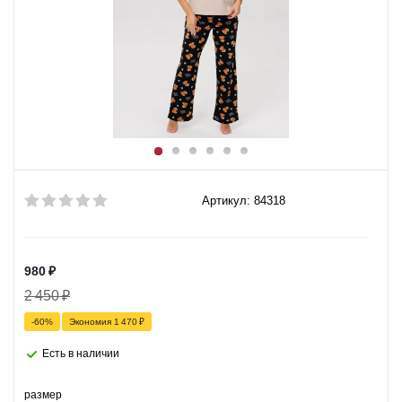
Артикул: 84318
980
₽
2 450
₽
-
60
%
Экономия
1 470
₽
Есть в наличии
размер