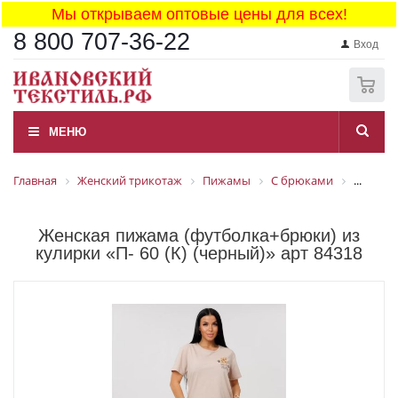
Мы открываем оптовые цены для всех!
8 800 707-36-22
Вход
0
МЕНЮ
Главная
Женский трикотаж
Пижамы
С брюками
...
Женская пижама (футболка+брюки) из
кулирки «П- 60 (К) (черный)» арт 84318