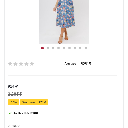
Артикул: 82815
914
₽
2 285
₽
-
60
%
Экономия
1 371
₽
Есть в наличии
размер