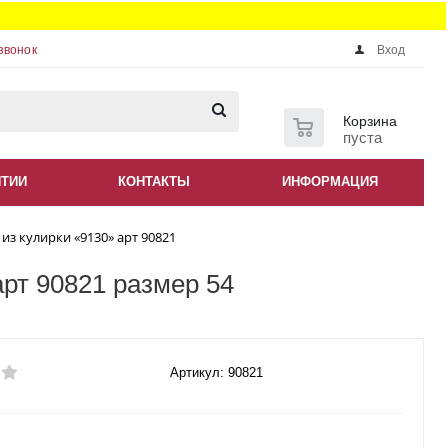
звонок
Вход
0
Корзина
пуста
НТИИ
КОНТАКТЫ
ИНФОРМАЦИЯ
из кулирки «9130» арт 90821
арт 90821 размер 54
Артикул: 90821