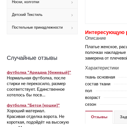
Носки, колготки
Детский Текстиль
Постельные принадлежности
Интересующую ра
Описание
Платье женское, рас
полочках накладные 
Случайные отзывы
замерена от плечевой
Характеристики
футболка "Ариадна [бежевый]"
ткань основная
Нормальная футболка, после
стирки не перекосило, размер
состав ткани
соответствует. Единственное
пол
хотелось бы посв...
возраст
сезон
футболка "Бетси [кошки]"
Хороший материал.
Красивая отделка ворота. Не
Отзывы
Зад
короткая, подойдёт на высокую