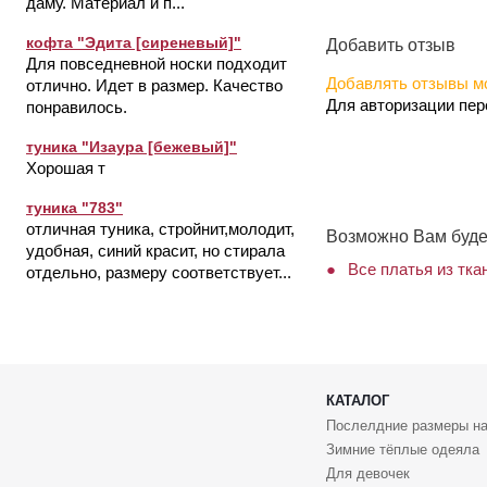
даму. Материал и п...
кофта "Эдита [сиреневый]"
Добавить отзыв
Для повседневной носки подходит
Добавлять отзывы мо
отлично. Идет в размер. Качество
Для авторизации пе
понравилось.
туника "Изаура [бежевый]"
Хорошая т
туника "783"
отличная туника, стройнит,молодит,
Возможно Вам буде
удобная, синий красит, но стирала
Все платья из тка
отдельно, размеру соответствует...
КАТАЛОГ
Послелдние размеры на
Зимние тёплые одеяла
Для девочек