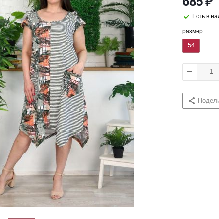
685
₽
Есть в н
размер
54
Подел