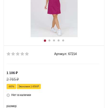
Артикул: 67214
1 106
₽
2 765
₽
-
60
%
Экономия
1 659
₽
Нет в наличии
размер