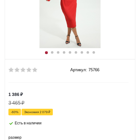
Артикул: 75766
1 386
₽
3 465
₽
-
60
%
Экономия
2 079
₽
Есть в наличии
размер