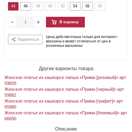
44
46
48
50
52
54
56
58
В корзину
Цена действительна только для интернет-
Поделиться
магазина и может отличаться от цен в
розничных магазинах
Другие варианты товара
Женское платье из кашкорсе лапша «Прима [розовый]» арт
59839
Женское платье из кашкорсе лапша «Прима [черный]» арт
59882
Женское платье из кашкорсе лапша «Прима [графит]» арт
65880
Женское платье из кашкорсе лапша «Прима [бежевый]» арт
66690
Описание