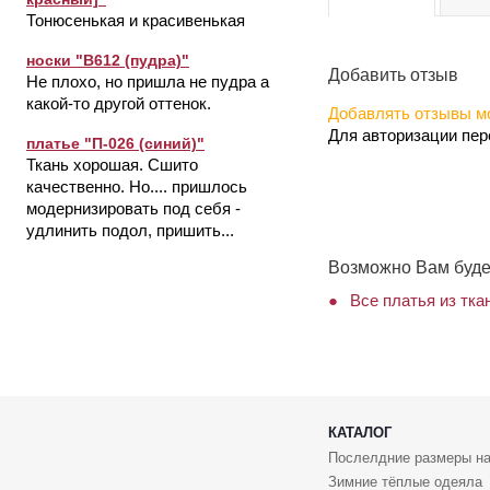
Тонюсенькая и красивенькая
носки "В612 (пудра)"
Добавить отзыв
Не плохо, но пришла не пудра а
какой-то другой оттенок.
Добавлять отзывы мо
Для авторизации пе
платье "П-026 (синий)"
Ткань хорошая. Сшито
качественно. Но.... пришлось
модернизировать под себя -
удлинить подол, пришить...
Возможно Вам буде
Все платья из тка
КАТАЛОГ
Послелдние размеры на
Зимние тёплые одеяла