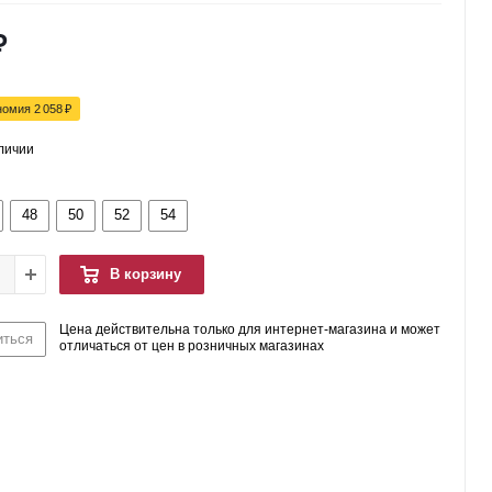
₽
номия
2 058
₽
аличии
48
50
52
54
В корзину
Цена действительна только для интернет-магазина и может
иться
отличаться от цен в розничных магазинах