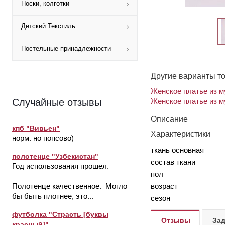
Носки, колготки
Детский Текстиль
Постельные принадлежности
Другие варианты т
Женское платье из м
Женское платье из м
Случайные отзывы
Описание
кпб "Вивьен"
Характеристики
норм. но попсово)
ткань основная
полотенце "Узбекистан"
состав ткани
Год использования прошел.
пол
возраст
Полотенце качественное. Могло
бы быть плотнее, это...
сезон
футболка "Страсть [буквы
Отзывы
Зад
красный]"