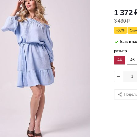
1 372
3 430
₽
-
60
%
Эко
Есть в н
размер
44
46
Подел