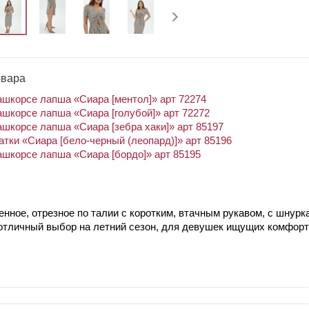
овара
ашкорсе лапша «Сиара [ментол]» арт 72274
ашкорсе лапша «Сиара [голубой]» арт 72272
ашкорсе лапша «Сиара [зебра хаки]» арт 85197
атки «Сиара [бело-черный (леопард)]» арт 85196
ашкорсе лапша «Сиара [бордо]» арт 85195
нное, отрезное по талии с коротким, втачным рукавом, с шнурк
отличный выбор на летний сезон, для девушек ищущих комфорт 