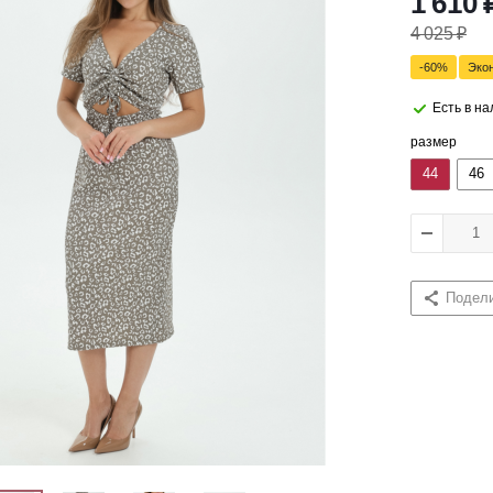
1 610
4 025
₽
-
60
%
Эко
Есть в н
размер
44
46
Подел