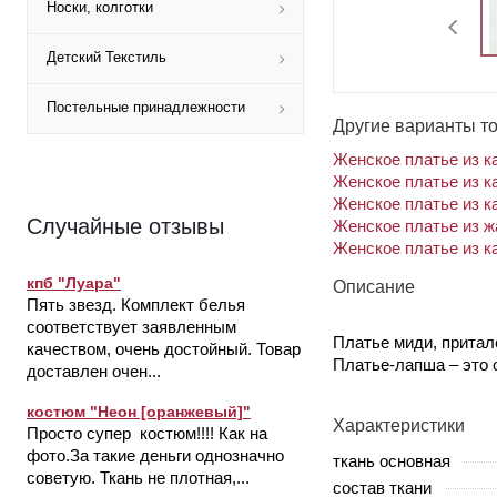
Носки, колготки
Детский Текстиль
Постельные принадлежности
Другие варианты т
Женское платье из к
Женское платье из к
Женское платье из к
Случайные отзывы
Женское платье из ж
Женское платье из к
кпб "Луара"
Описание
Пять звезд. Комплект белья
соответствует заявленным
Платье миди, притале
качеством, очень достойный. Товар
Платье-лапша – это 
доставлен очен...
костюм "Неон [оранжевый]"
Характеристики
Просто супер костюм!!!! Как на
фото.За такие деньги однозначно
ткань основная
советую. Ткань не плотная,...
состав ткани