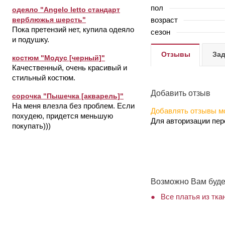
пол
одеяло "Angelo letto стандарт
возраст
верблюжья шерсть"
Пока претензий нет, купила одеяло
сезон
и подушку.
Отзывы
Зад
костюм "Модус [черный]"
Качественный, очень красивый и
стильный костюм.
Добавить отзыв
сорочка "Пышечка [акварель]"
На меня влезла без проблем. Если
Добавлять отзывы мо
похудею, придется меньшую
Для авторизации пе
покупать)))
Возможно Вам буде
Все платья из тк