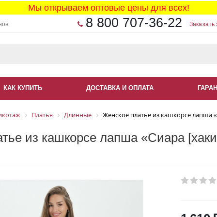
Мы открываем оптовые цены для всех!
8 800 707-36-22
нов
Заказать 
КАК КУПИТЬ
ДОСТАВКА И ОПЛАТА
ГАРА
икотаж
Платья
Длинные
Женское платье из кашкорсе лапша «С
тье из кашкорсе лапша «Сиара [хаки]