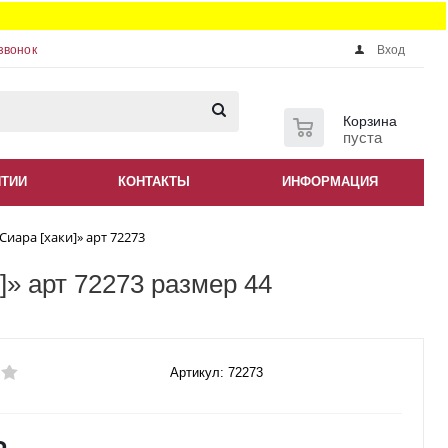
звонок
Вход
0
Корзина
пуста
НТИИ
КОНТАКТЫ
ИНФОРМАЦИЯ
иара [хаки]» арт 72273
» арт 72273 размер 44
Артикул: 72273