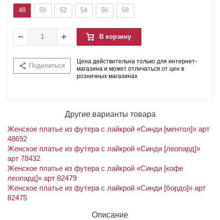
48
50
52
54
56
58
В корзину
Цена действительна только для интернет-
Поделиться
магазина и может отличаться от цен в
розничных магазинах
Другие варианты товара
Женское платье из футера с лайкрой «Синди [ментол]» арт
48692
Женское платье из футера с лайкрой «Синди [леопард]»
арт 78432
Женское платье из футера с лайкрой «Синди [кофе
леопард]» арт 82479
Женское платье из футера с лайкрой «Синди [бордо]» арт
82475
Описание