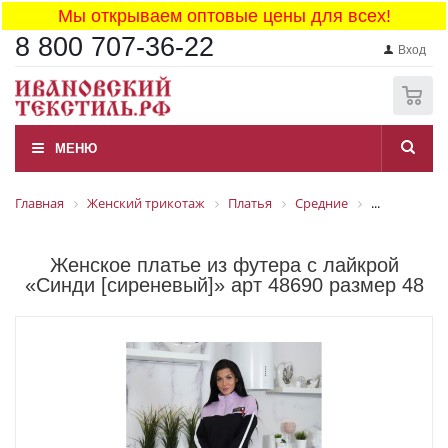
Мы открываем оптовые цены для всех!
8 800 707-36-22
Вход
0
МЕНЮ
Главная
Женский трикотаж
Платья
Средние
...
Женское платье из футера с лайкрой
«Синди [сиреневый]» арт 48690 размер 48