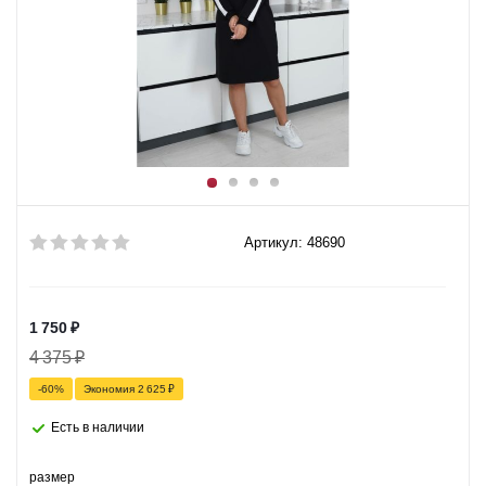
Артикул: 48690
1 750
₽
4 375
₽
-
60
%
Экономия
2 625
₽
Есть в наличии
размер