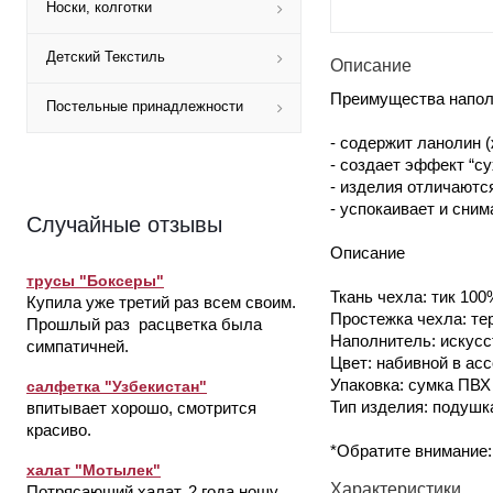
Носки, колготки
Детский Текстиль
Описание
Преимущества наполн
Постельные принадлежности
- содержит ланолин 
- создает эффект “с
- изделия отличаютс
- успокаивает и сним
Случайные отзывы
Описание
трусы "Боксеры"
Ткань чехла: тик 100
Купила уже третий раз всем своим.
Простежка чехла: те
Прошлый раз расцветка была
Наполнитель: искусс
симпатичней.
Цвет: набивной в ас
Упаковка: сумка ПВХ
салфетка "Узбекистан"
Тип изделия: подушк
впитывает хорошо, смотрится
красиво.
*Обратите внимание:
халат "Мотылек"
Характеристики
Потрясающий халат. 2 года ношу.,