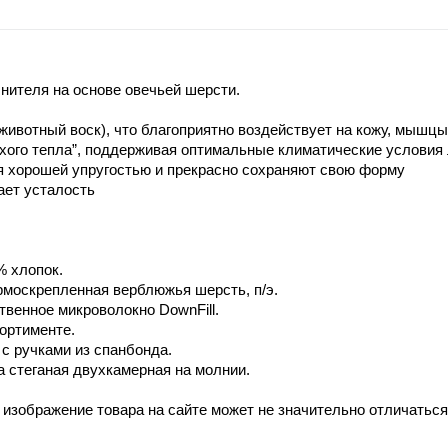
ителя на основе овечьей шерсти.
(животный воск), что благоприятно воздействует на кожу, мышц
ухого тепла”, поддерживая оптимальные климатические условия 
я хорошей упругостью и прекрасно сохраняют свою форму
ает усталость
% хлопок.
рмоскрепленная верблюжья шерсть, п/э.
твенное микроволокно DownFill.
сортименте.
 с ручками из спанбонда.
а стеганая двухкамерная на молнии.
 изображение товара на сайте может не значительно отличаться