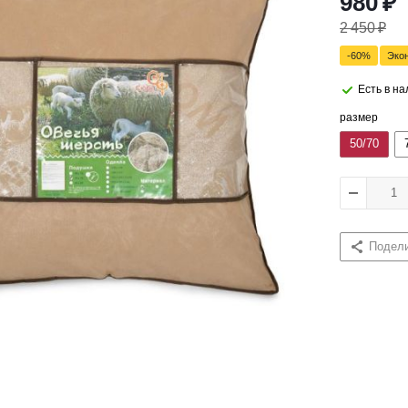
980
₽
2 450
₽
-
60
%
Эко
Есть в н
размер
50/70
Подел