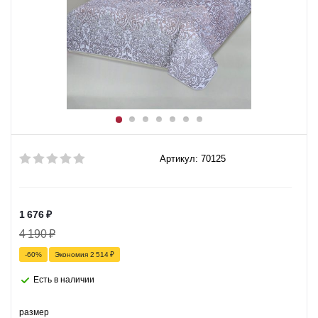
Артикул: 70125
1 676
₽
4 190
₽
-
60
%
Экономия
2 514
₽
Есть в наличии
размер