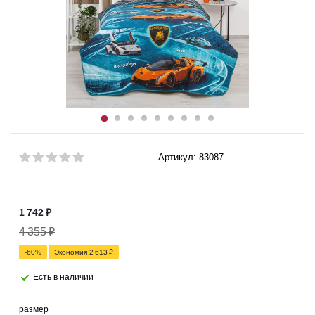
Артикул: 83087
1 742
₽
4 355
₽
-
60
%
Экономия
2 613
₽
Есть в наличии
размер