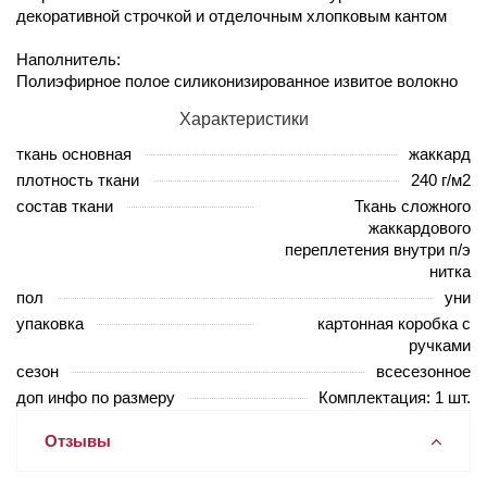
декоративной строчкой и отделочным хлопковым кантом
Наполнитель:
Полиэфирное полое силиконизированное извитое волокно
Характеристики
ткань основная
жаккард
плотность ткани
240 г/м2
состав ткани
Ткань сложного
жаккардового
переплетения внутри п/э
нитка
пол
уни
упаковка
картонная коробка с
ручками
сезон
всесезонное
доп инфо по размеру
Комплектация: 1 шт.
Отзывы