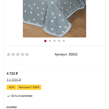
Артикул: 83015
4 732
₽
11 830
₽
-
60
%
Экономия
7 098
₽
Есть в наличии
размер