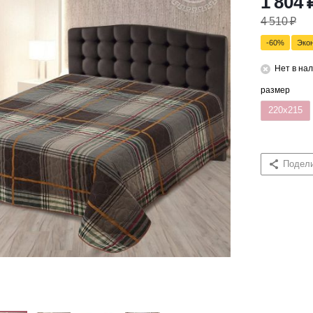
1 804
4 510
₽
-
60
%
Эко
Нет в на
размер
220x215
Подел