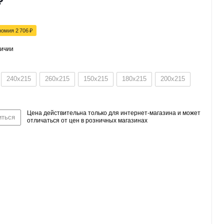
₽
номия
2 706
₽
личии
240x215
260x215
150x215
180x215
200x215
Цена действительна только для интернет-магазина и может
иться
отличаться от цен в розничных магазинах