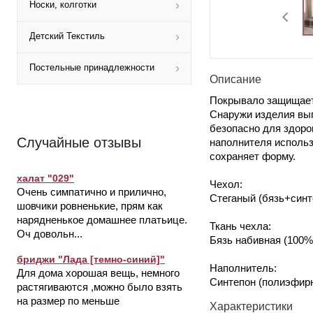
Носки, колготки
Детский Текстиль
Постельные принадлежности
Описание
Покрывало защищает 
Снаружи изделия вып
безопасно для здоро
Случайные отзывы
наполнителя использ
сохраняет форму.
халат "029"
Чехол:
Очень симпатично и прилично,
Стеганый (бязь+синт
шовчики ровненькие, прям как
нарядненькое домашнее платьице.
Ткань чехла:
Оч довольн...
Бязь набивная (100%
бриджи "Лада [темно-синий]"
Наполнитель:
Для дома хорошая вещь, немного
Синтепон (полиэфир
растягиваются ,можно было взять
на размер по меньше
Характеристики