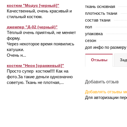
костюм "Модус [черный]"
ткань основная
Качественный, очень красивый и
плотность ткани
стильный костюм.
состав ткани
пол
джемпер "Д-02 (черный)"
Тёплый очень приятный, не меняет
упаковка
форму.
сезон
Через некоторое время появились
доп инфо по размеру
катушки.
Очень н...
Отзывы
Зад
костюм "Неон [оранжевый]"
Просто супер костюм!!!! Как на
фото.За такие деньги однозначно
Добавить отзыв
советую. Ткань не плотная,...
Добавлять отзывы мо
Для авторизации пе