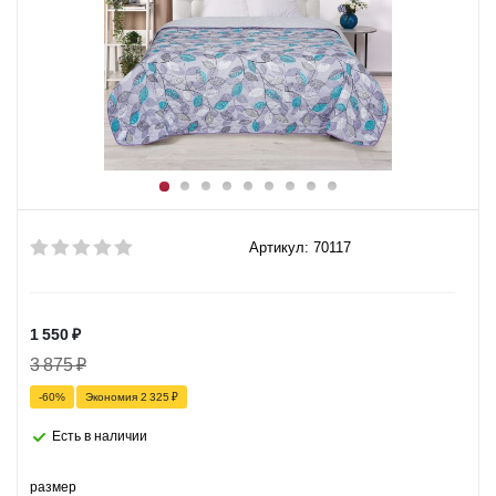
Артикул: 70117
1 550
₽
3 875
₽
-
60
%
Экономия
2 325
₽
Есть в наличии
размер