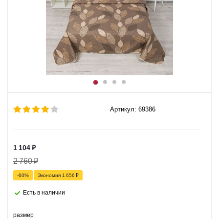
Артикул: 69386
1 104
₽
2 760
₽
-
60
%
Экономия
1 656
₽
Есть в наличии
размер