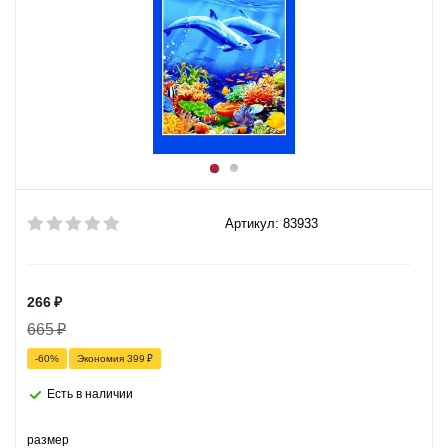
Артикул: 83933
266
₽
665
₽
-
60
%
Экономия
399
₽
Есть в наличии
размер