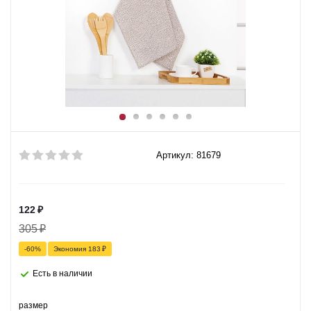
Артикул: 81679
122
₽
305
₽
-
60
%
Экономия
183
₽
Есть в наличии
размер