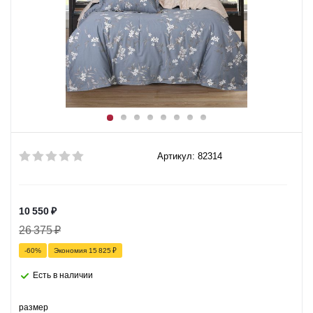
Артикул: 82314
10 550
₽
26 375
₽
-
60
%
Экономия
15 825
₽
Есть в наличии
размер