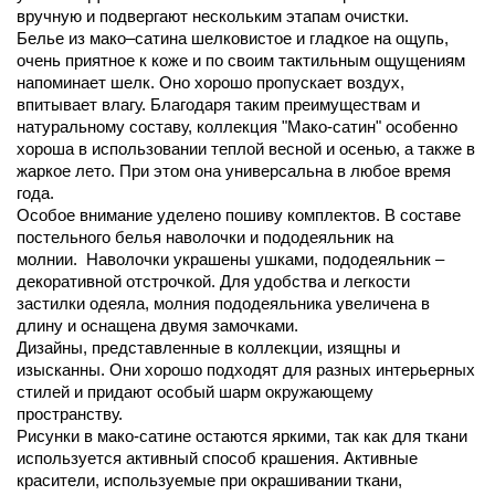
вручную и подвергают нескольким этапам очистки.
Белье из мако–сатина шелковистое и гладкое на ощупь,
очень приятное к коже и по своим тактильным ощущениям
напоминает шелк. Оно хорошо пропускает воздух,
впитывает влагу. Благодаря таким преимуществам и
натуральному составу, коллекция "Мако-сатин" особенно
хороша в использовании теплой весной и осенью, а также в
жаркое лето. При этом она универсальна в любое время
года.
Особое внимание уделено пошиву комплектов. В составе
постельного белья наволочки и пододеяльник на
молнии. Наволочки украшены ушками, пододеяльник –
декоративной отстрочкой. Для удобства и легкости
застилки одеяла, молния пододеяльника увеличена в
длину и оснащена двумя замочками.
Дизайны, представленные в коллекции, изящны и
изысканны. Они хорошо подходят для разных интерьерных
стилей и придают особый шарм окружающему
пространству.
Рисунки в мако-сатине остаются яркими, так как для ткани
используется активный способ крашения. Активные
красители, используемые при окрашивании ткани,