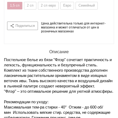
1,5 сп
2 сп
2 сп евро
Евро
Семейный
Цена действительна только для интернет-
Поделиться
магазина и может отличаться от цен в
розничных магазинах
Описание
Постельное белье из бязи "Флэр" сочетает практичность и
легкость, функциональность и безупречный стиль.
Комплект из ткани собственного производства дополнен
лаконичным растительным орнаментом в виде изящных
веточек ивы. Ткань высокого качества и воздушный дизайн
в льняной палитре создают невероятный эффект.
"Флэр" – это оптимальное решение для уютной атмосферы.
Рекомендации по уходу:
Максимальная тем-ра стирки - 40° Отжим - до 600 об/
мин Использовать мягкие стир. средства, не содержащие
отбеливатели Глажение при макс. тем-ре