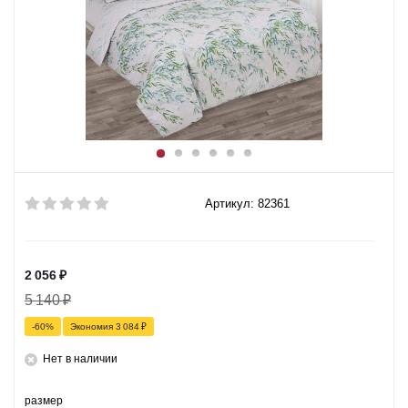
Артикул: 82361
2 056
₽
5 140
₽
-
60
%
Экономия
3 084
₽
Нет в наличии
размер