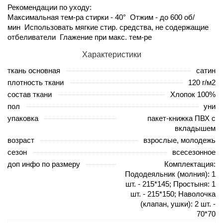
Рекомендации по уходу:
Максимальная тем-ра стирки - 40° Отжим - до 600 об/
мин Использовать мягкие стир. средства, не содержащие
отбеливатели Глажение при макс. тем-ре
Характеристики
ткань основная
сатин
плотность ткани
120 г/м2
состав ткани
Хлопок 100%
пол
уни
упаковка
пакет-книжка ПВХ с
вкладышем
возраст
взрослые, молодежь
сезон
всесезонное
доп инфо по размеру
Комплектация:
Пододеяльник (молния): 1
шт. - 215*145; Простыня: 1
шт. - 215*150; Наволочка
(клапан, ушки): 2 шт. -
70*70