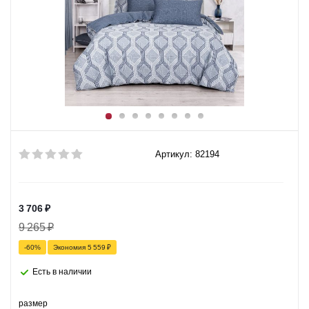
Артикул: 82194
3 706
₽
9 265
₽
-
60
%
Экономия
5 559
₽
Есть в наличии
размер