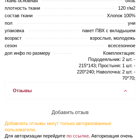
ткань основная
бязь
плотность ткани
120 г/м2
состав ткани
Хлопок 100%
пол
уни
упаковка
пакет ПВХ с вкладышем
возраст
взрослые, молодежь
сезон
всесезонное
доп инфо по размеру
Комплектация:
Пододеяльник: 2 шт. -
215*143; Простыня: 1 шт. -
220*240; Наволочка: 2 шт. -
70*70;
Отзывы
Добавить отзыв
Добавлять отзывы могут только авторизованные
пользователи.
Для авторизации перейдите
по ссылке
. Авторизация очень