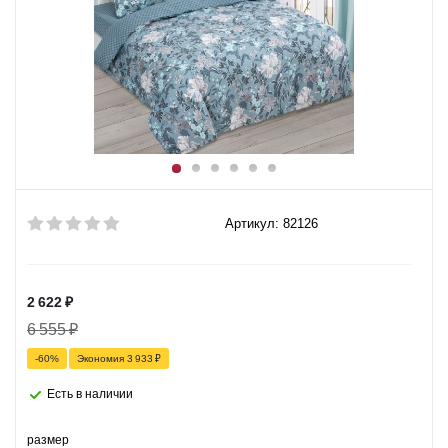
Артикул: 82126
2 622
₽
6 555
₽
-
60
%
Экономия
3 933
₽
Есть в наличии
размер