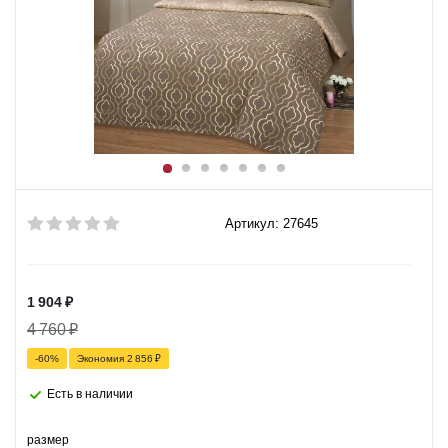
Артикул: 27645
1 904
₽
4 760
₽
-
60
%
Экономия
2 856
₽
Есть в наличии
размер