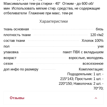
Максимальная тем-ра стирки - 40° Отжим - до 600 об/
мин Использовать мягкие стир. средства, не содержащие
отбеливатели Глажение при макс. тем-ре
Характеристики
ткань основная
бязь
плотность ткани
120 г/м2
состав ткани
Хлопок 100%
пол
уни
упаковка
пакет ПВХ с вкладышем
возраст
взрослые, молодежь
сезон
всесезонное
доп инфо по размеру
Комплектация:
Пододеяльник: 1 шт. -
215*143; Простыня: 1 шт. -
220*150; Наволочка: 2 шт. -
70*70;
Отзывы