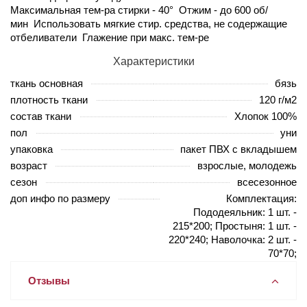
Максимальная тем-ра стирки - 40° Отжим - до 600 об/
мин Использовать мягкие стир. средства, не содержащие
отбеливатели Глажение при макс. тем-ре
Характеристики
ткань основная
бязь
плотность ткани
120 г/м2
состав ткани
Хлопок 100%
пол
уни
упаковка
пакет ПВХ с вкладышем
возраст
взрослые, молодежь
сезон
всесезонное
доп инфо по размеру
Комплектация:
Пододеяльник: 1 шт. -
215*200; Простыня: 1 шт. -
220*240; Наволочка: 2 шт. -
70*70;
Отзывы