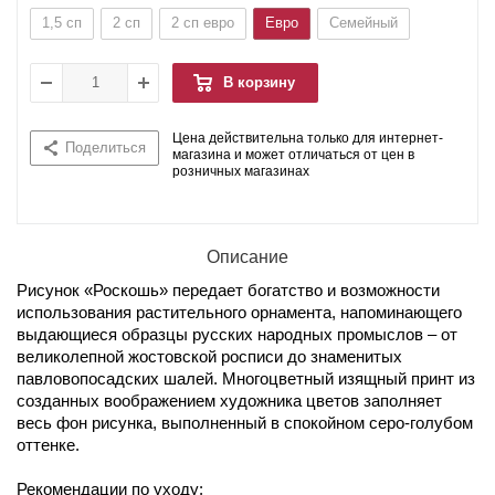
1,5 сп
2 сп
2 сп евро
Евро
Семейный
В корзину
Цена действительна только для интернет-
Поделиться
магазина и может отличаться от цен в
розничных магазинах
Описание
Рисунок «Роскошь» передает богатство и возможности
использования растительного орнамента, напоминающего
выдающиеся образцы русских народных промыслов – от
великолепной жостовской росписи до знаменитых
павловопосадских шалей. Многоцветный изящный принт из
созданных воображением художника цветов заполняет
весь фон рисунка, выполненный в спокойном серо-голубом
оттенке.
Рекомендации по уходу: