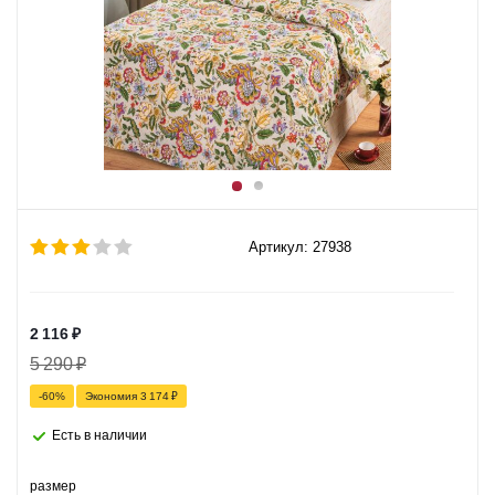
Артикул: 27938
2 116
₽
5 290
₽
-
60
%
Экономия
3 174
₽
Есть в наличии
размер