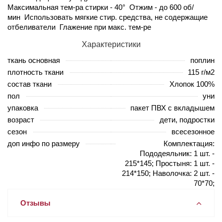
Максимальная тем-ра стирки - 40° Отжим - до 600 об/
мин Использовать мягкие стир. средства, не содержащие
отбеливатели Глажение при макс. тем-ре
Характеристики
ткань основная
поплин
плотность ткани
115 г/м2
состав ткани
Хлопок 100%
пол
уни
упаковка
пакет ПВХ с вкладышем
возраст
дети, подростки
сезон
всесезонное
доп инфо по размеру
Комплектация:
Пододеяльник: 1 шт. -
215*145; Простыня: 1 шт. -
214*150; Наволочка: 2 шт. -
70*70;
Отзывы