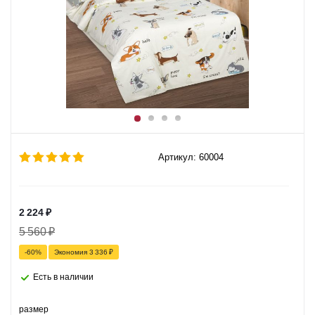
Артикул: 60004
2 224
₽
5 560
₽
-
60
%
Экономия
3 336
₽
Есть в наличии
размер