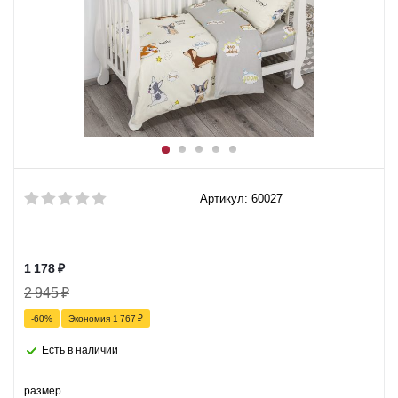
Артикул: 60027
1 178
₽
2 945
₽
-
60
%
Экономия
1 767
₽
Есть в наличии
размер