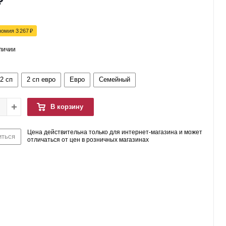
₽
номия
3 267
₽
аличии
2 сп
2 сп евро
Евро
Семейный
В корзину
Цена действительна только для интернет-магазина и может
иться
отличаться от цен в розничных магазинах