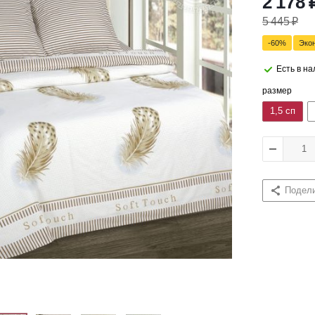
2 178
5 445
₽
-
60
%
Эко
Есть в н
размер
1,5 сп
Подел