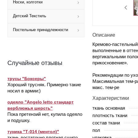
Носки, колготки
Детский Текстиль
Постельные принадлежности
Описание
Кремово-пастельный 
выполненные в оттен
вертикальными полос
Случайные отзывы
прикосновение».
Рекомендации по ухо
трусы "Боксеры"
Максимальная тем-ра
Хороший трусняк. Примерно такие
макс. тем-ре
носил в армии:)
Характеристики
одеяло "Angelo letto стандарт
ткань основная
верблюжья шерсть"
Пока претензий нет, купила одеяло
плотность ткани
и подушку.
состав ткани
пол
туника "Т-014 (ментол)"
упаковка
ткань достаточно плотная,сшито