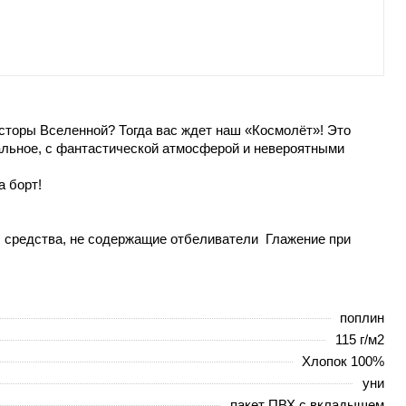
сторы Вселенной? Тогда вас ждет наш «Космолёт»! Это
нальное, с фантастической атмосферой и невероятными
 борт!
р. средства, не содержащие отбеливатели Глажение при
поплин
115 г/м2
Хлопок 100%
уни
пакет ПВХ с вкладышем