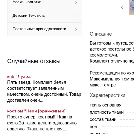
Носки, колготки
Детский Текстиль
Постельные принадлежности
Описание
Вы готовы к путешес
детское постельное 
космолетами.
Случайные отзывы
Комплект отлично п
Рекомендации по ухо
кпб "Луара"
Максимальная тем-ра
Пять звезд. Комплект белья
макс. тем-ре
соответствует заявленным
качеством, очень достойный. Товар
Характеристики
доставлен очен...
ткань основная
костюм "Неон [оранжевый]"
плотность ткани
Просто супер костюм!!!! Как на
состав ткани
фото.За такие деньги однозначно
пол
советую. Ткань не плотная,...
упаковка