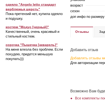
одеяло "Angelo letto стандарт
возраст
верблюжья шерсть"
сезон
Пока претензий нет, купила одеяло
доп инфо по размеру
и подушку.
костюм "Модус [черный]"
Качественный, очень красивый и
Отзывы
Зад
стильный костюм.
сорочка "Пышечка [акварель]"
На меня влезла без проблем. Если
Добавить отзыв
похудею, придется меньшую
Добавлять отзывы мо
покупать)))
Для авторизации пе
Возможно Вам буде
Все комплекты по