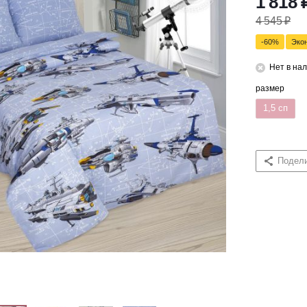
1 818
4 545
₽
-
60
%
Эко
Нет в на
размер
1,5 сп
Подел