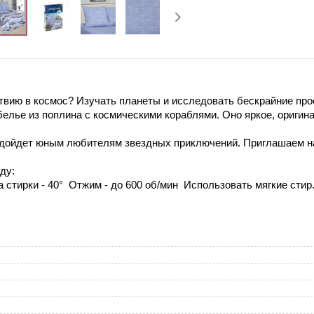
твию в космос? Изучать планеты и исследовать бескрайние про
белье из поплина с космическими кораблями. Оно яркое, ориги
одойдет юным любителям звездных приключений. Приглашаем на
ду:
 стирки - 40° Отжим - до 600 об/мин Использовать мягкие сти