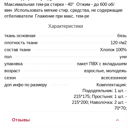
Максимальная тем-ра стирки - 40° Отжим - до 600 об/
мин Использовать мягкие стир. средства, не содержащие
отбеливатели Глажение при макс. тем-ре
Характеристики
ткань основная
бязь
плотность ткани
120 г/м2
состав ткани
Хлопок 100%
пол
уни
упаковка
пакет ПВХ с вкладышем
возраст
взрослые, молодежь
сезон
всесезонное
доп инфо по размеру
Комплектация:
Пододеяльник: 1 шт. -
215*175; Простыня: 1 шт. -
215*200; Наволочка: 2 шт. -
70*70;
Отзывы