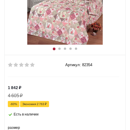
Артикул: 82354
1 842
₽
4 605
₽
-
60
%
Экономия
2 763
₽
Есть в наличии
размер