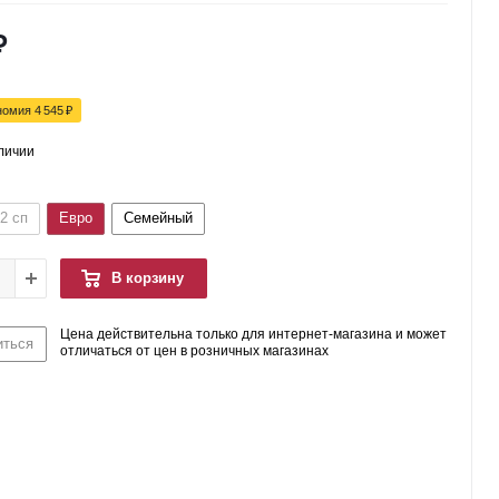
₽
номия
4 545
₽
аличии
2 сп
Евро
Семейный
В корзину
Цена действительна только для интернет-магазина и может
иться
отличаться от цен в розничных магазинах