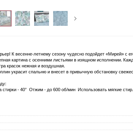
рьер! К весенне-летнему сезону чудесно подойдет «Мирей» с е
пная картина с осенними листьями в изящном исполнении. Кажд
тра красок нежная и воздушная.
плин украсит спальню и внесет в привычную обстановку свежест
ду:
 стирки - 40° Отжим - до 600 об/мин Использовать мягкие сти