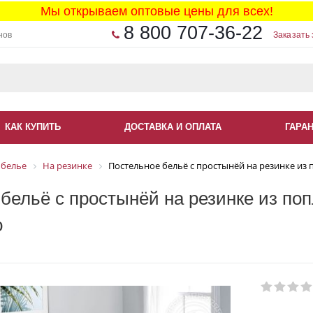
Мы открываем оптовые цены для всех!
8 800 707-36-22
нов
Заказать 
КАК КУПИТЬ
ДОСТАВКА И ОПЛАТА
ГАРА
 белье
На резинке
Постельное бельё с простынёй на резинке из 
бельё с простынёй на резинке из по
о