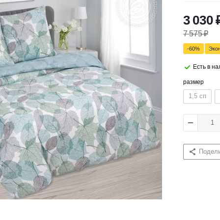
3 030
7 575
₽
-
60
%
Эко
Есть в н
размер
1,5 сп
Подел