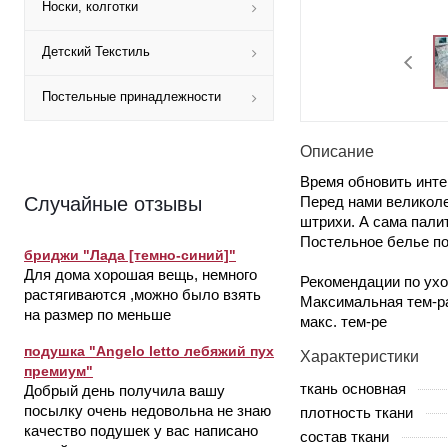
Носки, колготки
Детский Текстиль
Постельные принадлежности
Описание
Время обновить инте
Перед нами великоле
Случайные отзывы
штрихи. А сама пали
Постельное белье по
бриджи "Лада [темно-синий]"
Для дома хорошая вещь, немного
Рекомендации по ухо
растягиваются ,можно было взять
Максимальная тем-ра
на размер по меньше
макс. тем-ре
подушка "Angelo letto лебяжий пух
Характеристики
премиум"
ткань основная
Добрый день получила вашу
посылку очень недовольна не знаю
плотность ткани
качество подушек у вас написано
состав ткани