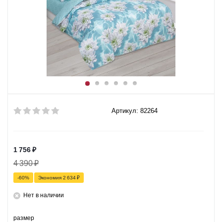
Артикул: 82264
1 756
₽
4 390
₽
-
60
%
Экономия
2 634
₽
Нет в наличии
размер