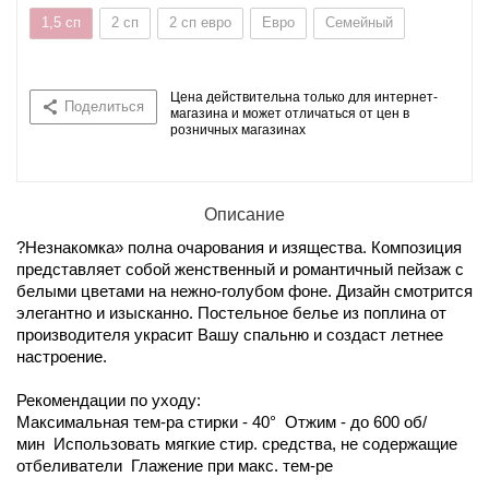
1,5 сп
2 сп
2 сп евро
Евро
Семейный
Цена действительна только для интернет-
Поделиться
магазина и может отличаться от цен в
розничных магазинах
Описание
?Незнакомка» полна очарования и изящества. Композиция
представляет собой женственный и романтичный пейзаж с
белыми цветами на нежно-голубом фоне. Дизайн смотрится
элегантно и изысканно. Постельное белье из поплина от
производителя украсит Вашу спальню и создаст летнее
настроение.
Рекомендации по уходу:
Максимальная тем-ра стирки - 40° Отжим - до 600 об/
мин Использовать мягкие стир. средства, не содержащие
отбеливатели Глажение при макс. тем-ре