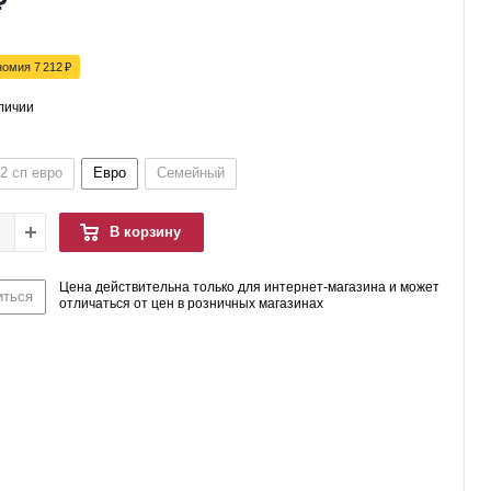
₽
номия
7 212
₽
аличии
2 сп евро
Евро
Семейный
В корзину
Цена действительна только для интернет-магазина и может
иться
отличаться от цен в розничных магазинах