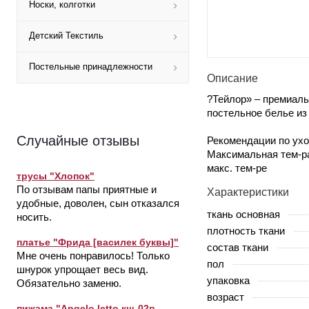
Носки, колготки
Детский Текстиль
Постельные принадлежности
Описание
?Тейлор» – премиаль
постельное белье из
Случайные отзывы
Рекомендации по ухо
Максимальная тем-ра
макс. тем-ре
трусы "Хлопок"
По отзывам папы приятные и
Характеристики
удобные, доволен, сын отказался
ткань основная
носить.
плотность ткани
платье "Фрида [василек буквы]"
состав ткани
Мне очень понравилось! Только
пол
шнурок упрощает весь вид.
упаковка
Обязательно заменю.
возраст
пижама "Angelo letto кш-02в