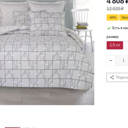
4 808
12 020
₽
-
60
%
Эко
Есть в н
размер
1,5 сп
Подел