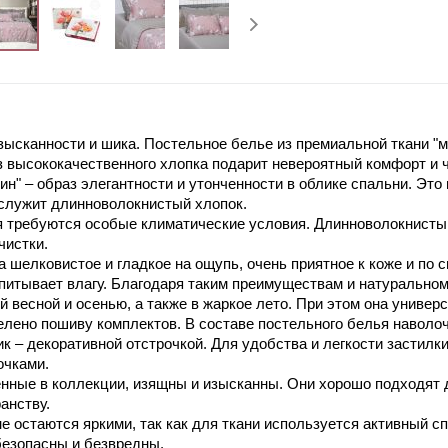
изысканности и шика. Постельное белье из премиальной ткани "
з высококачественного хлопка подарит невероятный комфорт и 
н" – образ элегантности и утонченности в облике спальни. Это
служит длинноволокнистый хлопок.
 требуются особые климатические условия. Длинноволокнистый
чистки.
а шелковистое и гладкое на ощупь, очень приятное к коже и п
впитывает влагу. Благодаря таким преимуществам и натуральном
 весной и осенью, а также в жаркое лето. При этом она универ
лено пошиву комплектов. В составе постельного белья наволо
к – декоративной отстрочкой. Для удобства и легкости застилк
очками.
нные в коллекции, изящны и изысканны. Они хорошо подходят
анству.
не остаются яркими, так как для ткани используется активный 
безопасны и безвредны.