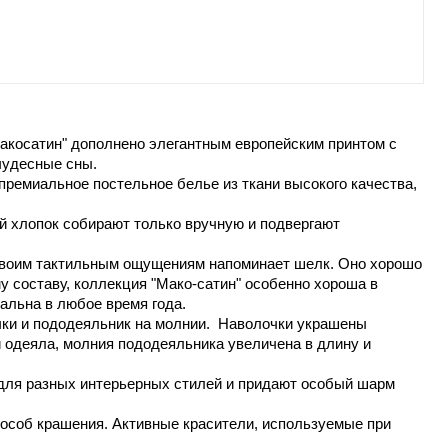
макосатин" дополнено элегантным европейским принтом с
чудесные сны.
 премиальное постельное белье из ткани высокого качества,
 хлопок собирают только вручную и подвергают
о своим тактильным ощущениям напоминает шелк. Оно хорошо
у составу, коллекция "Мако-сатин" особенно хороша в
сальна в любое время года.
чки и пододеяльник на молнии. Наволочки украшены
и одеяла, молния пододеяльника увеличена в длину и
 для разных интерьерных стилей и придают особый шарм
способ крашения. Активные красители, используемые при