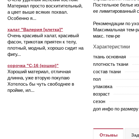
Постельное белье из
Материал просто восхитительный,
ее лимитированный с
а цвет выше всяких похвал.
Особенно я...
Рекомендации по ухо
Максимальная тем-ра
халат "Валерия [клетка]"
Очень красивый халат, красивый
макс. тем-ре
фасон, трикотаж приятен к телу,
Характеристики
плотный, модный, хорошо сидит на
фигу...
ткань основная
плотность ткани
сорочка "С-16 (кошки)"
состав ткани
Хороший материал, отличная
длинна, уже вторую покупаю
пол
Хотелось бы чуть свободнее в
упаковка
пройме, ил...
возраст
сезон
доп инфо по размеру
Отзывы
Зад