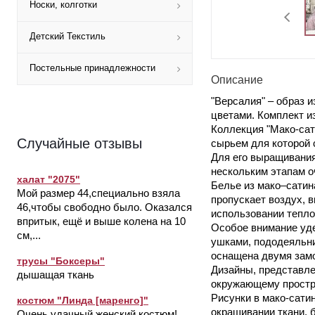
Носки, колготки
Детский Текстиль
Постельные принадлежности
Описание
"Версалия" – образ 
цветами. Комплект и
Коллекция "Мако-сати
Случайные отзывы
сырьем для которой 
Для его выращивания
нескольким этапам о
халат "2075"
Белье из мако–сатин
Мой размер 44,специально взяла
пропускает воздух, 
46,чтобы свободно было. Оказался
использовании теплой
впритык, ещё и выше колена на 10
Особое внимание уде
см,...
ушками, пододеяльни
оснащена двумя зам
трусы "Боксеры"
Дизайны, представле
дышащая ткань
окружающему простр
Рисунки в мако-сати
костюм "Линда [маренго]"
окрашивании ткани, 
Очень удачный женский костюм!