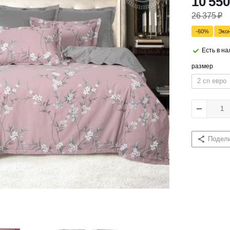
10 550
26 375
₽
-
60
%
Эко
Есть в н
размер
2 сп евро
Подел