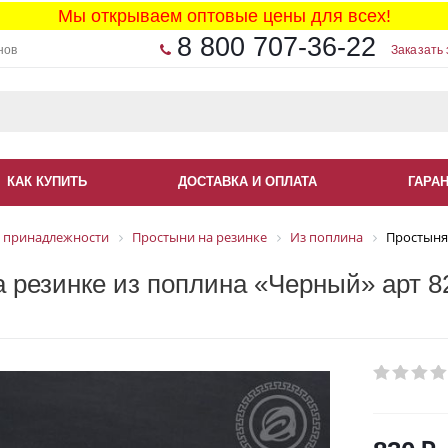
Мы открываем оптовые цены для всех!
8 800 707-36-22
нов
Заказать 
КАК КУПИТЬ
ДОСТАВКА И ОПЛАТА
ГАРА
 принадлежности
Простыни на резинке
Из поплина
Простыня 
 резинке из поплина «Черный» арт 8