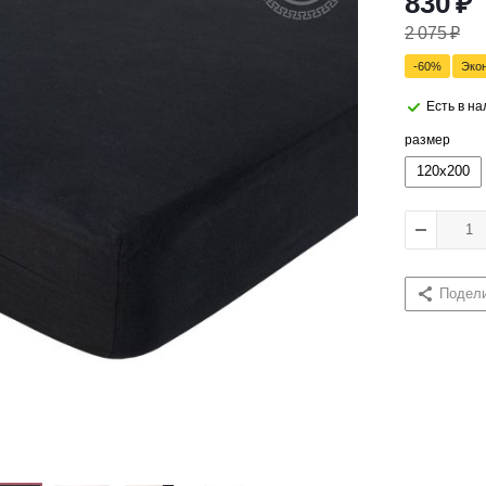
830
₽
2 075
₽
-
60
%
Эко
Есть в н
размер
120x200
Подел