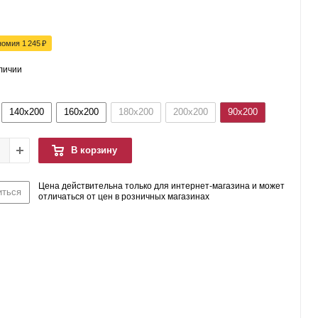
номия
1 245
₽
аличии
140x200
160x200
180x200
200x200
90x200
В корзину
Цена действительна только для интернет-магазина и может
иться
отличаться от цен в розничных магазинах