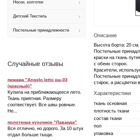
Носки, колготки
Детский Текстиль
Постельные принадлежности
Описание
Высота борта: 20 см.
Постельные принадл
краски на ткань пут
Случайные отзывы
с обеих сторон.
Красители, использу
Постельные принадле
пижама "Angelo letto кш-03
стирок, а расцветки 
(красный)"
Купила на приближающееся лето.
Характеристики
Ткань приятная. Размеру
ткань основная
соотвествует. Все швы ровные.
плотность ткани
Не...
состав ткани
полотенце кухонное "Лаванда"
пол
Все отлично, но дорого. За 10 штук
упаковка
отдал больше тыщи.