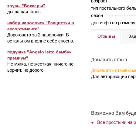
возраст
трусы "Боксеры"
тип постельного бел
дышащая ткань
сезон
доп инфо по размеру
набор наволочек "Расцветки в
ассортименте"
Дороговато за 2 наволочки. В
Отзывы
Зад
остальном вполне себе сносно.
подушка "Angelo letto бамбук
премиум"
Добавить отзыв
Не мягка, не жесткая, ничего не
ьорчит. не дорого.
Добавлять отзывы мо
Для авторизации пе
Возможно Вам буде
Все простыни на р