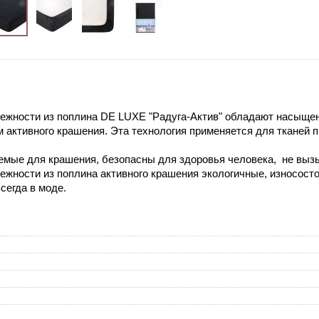
ежности из поплина DE LUXE "Радуга-Актив" обладают насыщен
ем активного крашения. Эта технология применяется для тканей
емые для крашения, безопасны для здоровья человека, не выз
жности из поплина активного крашения экологичные, износостой
всегда в моде.