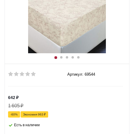
Артикул: 69544
642
₽
1 605
₽
-
60
%
Экономия
963
₽
Есть в наличии