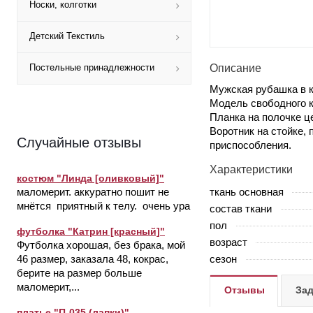
Носки, колготки
Детский Текстиль
Описание
Постельные принадлежности
Мужская рубашка в к
Модель свободного к
Планка на полочке ц
Воротник на стойке,
Случайные отзывы
приспособления.
Характеристики
костюм "Линда [оливковый]"
ткань основная
маломерит. аккуратно пошит не
мнётся приятный к телу. очень ура
состав ткани
пол
футболка "Катрин [красный]"
возраст
Футболка хорошая, без брака, мой
сезон
46 размер, заказала 48, кокрас,
берите на размер больше
маломерит,...
Отзывы
Зад
платье "П-035 (лапки)"