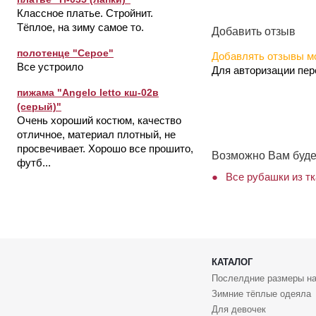
Классное платье. Стройнит.
Тёплое, на зиму самое то.
Добавить отзыв
полотенце "Серое"
Добавлять отзывы мо
Все устроило
Для авторизации пе
пижама "Angelo letto кш-02в
(серый)"
Очень хороший костюм, качество
отличное, материал плотный, не
просвечивает. Хорошо все прошито,
Возможно Вам буде
футб...
Все рубашки из т
КАТАЛОГ
Послелдние размеры на
Зимние тёплые одеяла
Для девочек