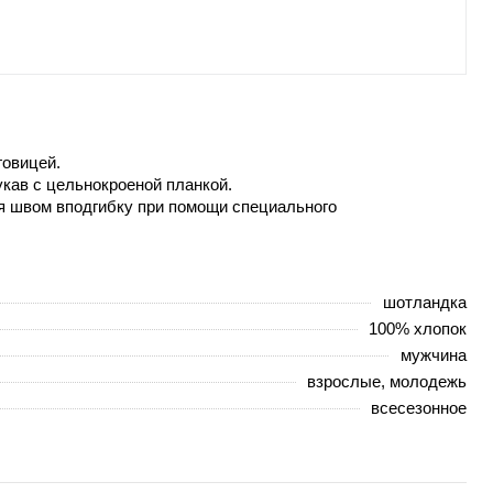
говицей.
укав с цельнокроеной планкой.
ся швом вподгибку при помощи специального
шотландка
100% хлопок
мужчина
взрослые, молодежь
всесезонное