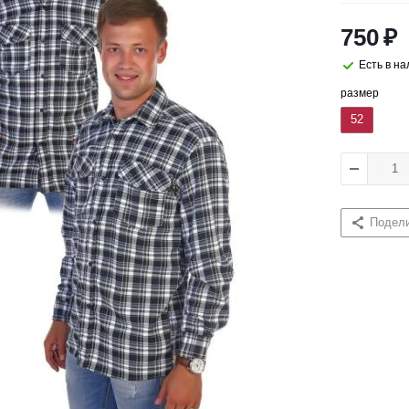
750
₽
Есть в н
размер
52
Подел