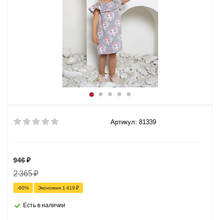
Артикул: 81339
946
₽
2 365
₽
-
60
%
Экономия
1 419
₽
Есть в наличии