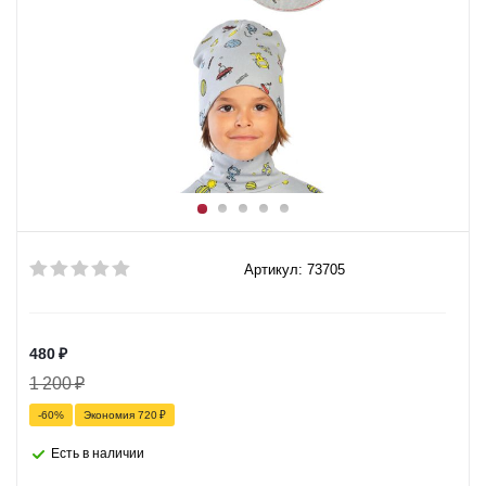
Артикул: 73705
480
₽
1 200
₽
-
60
%
Экономия
720
₽
Есть в наличии