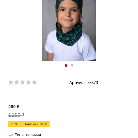
Артикул: 73673
480
₽
1 200
₽
-
60
%
Экономия
720
₽
Есть в наличии