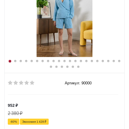
Артикул: 90000
952
₽
2 380
₽
-
60
%
Экономия
1 428
₽