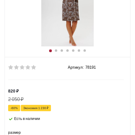
Артикул: 78191
820
₽
2 050
₽
-
60
%
Экономия
1 230
₽
Есть в наличии
размер