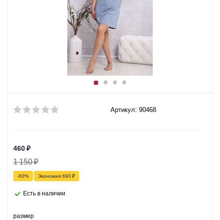
Артикул: 90468
460
₽
1 150
₽
-
60
%
Экономия
690
₽
Есть в наличии
размер