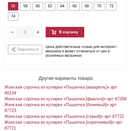
56
58
60
62
64
66
68
70
72
74
В корзину
Цена действительна только для интернет-
Поделиться
магазина и может отличаться от цен в
розничных магазинах
Другие варианты товара
Женская сорочка из кулирки «Пышечка [акварель]» арт
48134
Женская сорочка из кулирки «Пышечка [фиалка]» арт 67306
Женская сорочка из кулирки «Пышечка [бежевый]» арт
87723
Женская сорочка из кулирки «Пышечка [серый]» арт 87722
Женская сорочка из кулирки «Пышечка [коричневый]» арт
87721