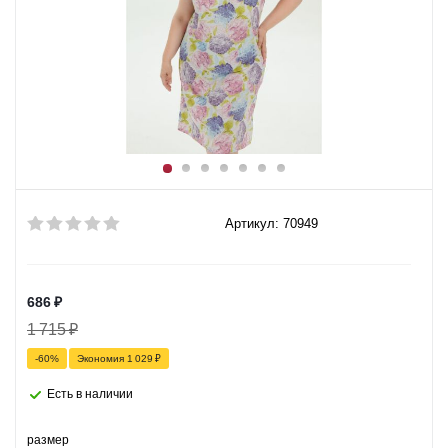
Артикул: 70949
686
₽
1 715
₽
-
60
%
Экономия
1 029
₽
Есть в наличии
размер