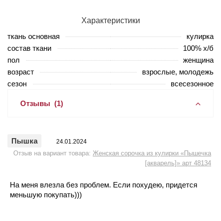
Характеристики
ткань основная
кулирка
состав ткани
100% х/б
пол
женщина
возраст
взрослые, молодежь
сезон
всесезонное
Отзывы
(1)
Пышка
24.01.2024
Отзыв на вариант товара:
Женская сорочка из кулирки «Пышечка
[акварель]» арт 48134
На меня влезла без проблем. Если похудею, придется
меньшую покупать)))