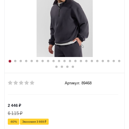
Артикул: 89468
2 446
₽
6 115
₽
-
60
%
Экономия
3 669
₽