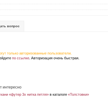
ать вопрос
гут только авторизованные пользователи.
рейдите
по ссылке
. Авторизация очень быстрая.
т интересно
ткани «футер 3х нитка петля»
в каталоге
«Толстовки»