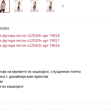
овара
з футера петля «1253/4» арт 74018
з футера петля «1253/3» арт 74017
з футера петля «1253/2» арт 74016
укав на манжете из кашкорсе, спущенное плечо
вка с дизайнерским принтом
ом
и из кашкорсе