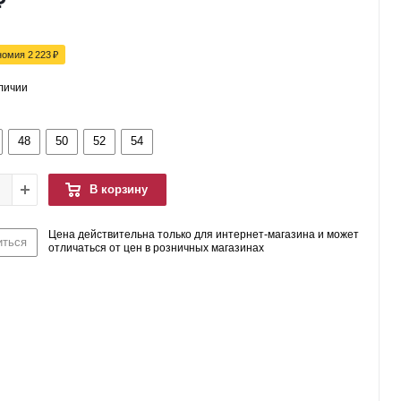
₽
номия
2 223
₽
аличии
48
50
52
54
В корзину
Цена действительна только для интернет-магазина и может
иться
отличаться от цен в розничных магазинах