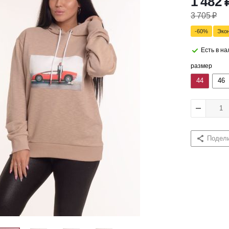
1 482
3 705
₽
-
60
%
Эко
Есть в н
размер
44
46
Подел