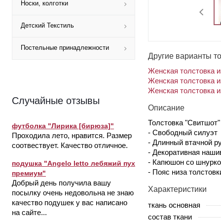
Носки, колготки
Детский Текстиль
Постельные принадлежности
Другие варианты т
Женская толстовка и
Женская толстовка и
Женская толстовка и
Случайные отзывы
Описание
Толстовка "Свитшот"
футболка "Лирика [бирюза]"
- Свободный силуэт
Проходила лето, нравится. Размер
- Длинный втачной р
соотвествует. Качество отличное.
- Декоративная наши
- Капюшон со шнурк
подушка "Angelo letto лебяжий пух
- Пояс низа толстовк
премиум"
Добрый день получила вашу
Характеристики
посылку очень недовольна не знаю
качество подушек у вас написано
ткань основная
на сайте...
состав ткани