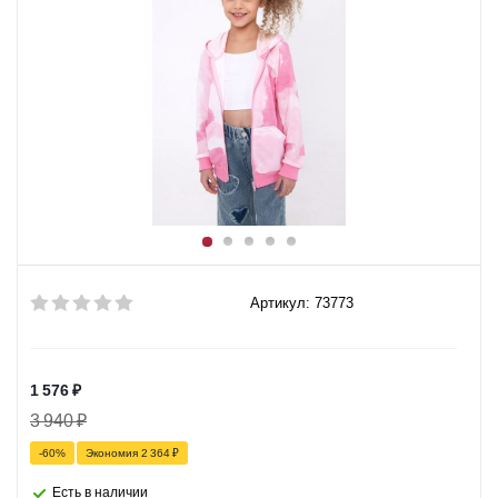
Артикул: 73773
1 576
₽
3 940
₽
-
60
%
Экономия
2 364
₽
Есть в наличии