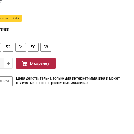
₽
номия
1 806
₽
аличии
52
54
56
58
В корзину
Цена действительна только для интернет-магазина и может
иться
отличаться от цен в розничных магазинах