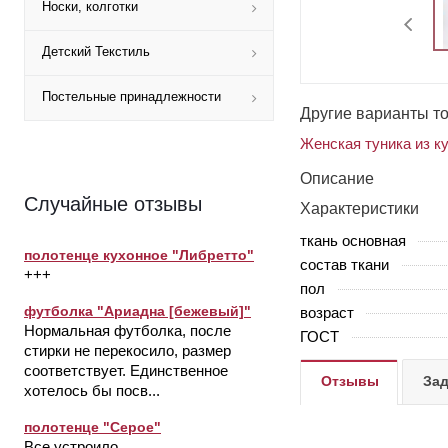
Носки, колготки
Детский Текстиль
Постельные принадлежности
Другие варианты т
Женская туника из к
Описание
Случайные отзывы
Характеристики
ткань основная
полотенце кухонное "Либретто"
состав ткани
+++
пол
футболка "Ариадна [бежевый]"
возраст
Нормальная футболка, после
ГОСТ
стирки не перекосило, размер
соответствует. Единственное
Отзывы
Зад
хотелось бы посв...
полотенце "Серое"
Все устроило