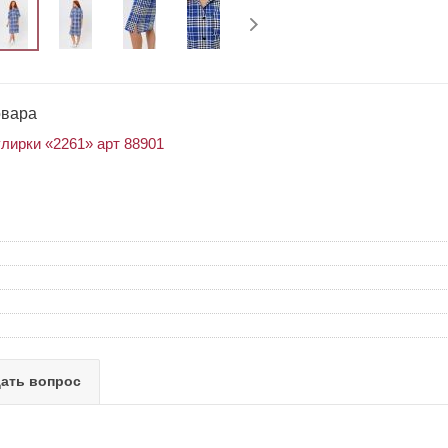
овара
улирки «2261» арт 88901
ать вопрос