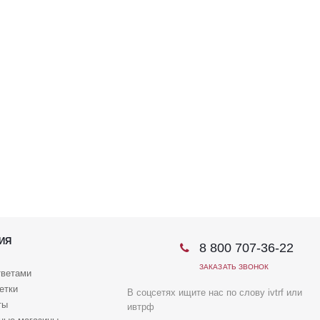
ИЯ
8 800 707-36-22
ЗАКАЗАТЬ ЗВОНОК
тветами
етки
В соцсетях ищите нас по слову ivtrf или
ты
ивтрф