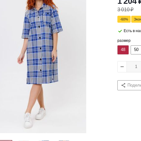
1 204
3 010
₽
-
60
%
Эко
Есть в н
размер
48
50
Подел