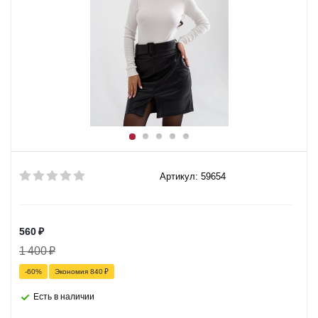
Артикул: 59654
560
₽
1 400
₽
-
60
%
Экономия
840
₽
Есть в наличии