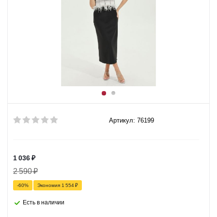
Артикул: 76199
1 036
₽
2 590
₽
-
60
%
Экономия
1 554
₽
Есть в наличии