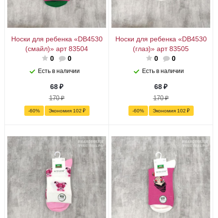
Носки для ребенка «DB4530
Носки для ребенка «DB4530
(смайл)» арт 83504
(глаз)» арт 83505
0
0
0
0
Есть в наличии
Есть в наличии
68
₽
68
₽
170
₽
170
₽
-
60
%
Экономия
102
₽
-
60
%
Экономия
102
₽