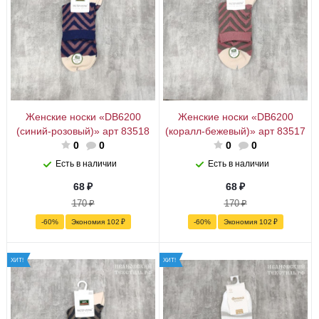
Женские носки «DB6200
Женские носки «DB6200
(синий-розовый)» арт 83518
(коралл-бежевый)» арт 83517
0
0
0
0
Есть в наличии
Есть в наличии
68
₽
68
₽
170
₽
170
₽
-
60
%
Экономия
102
₽
-
60
%
Экономия
102
₽
ХИТ!
ХИТ!