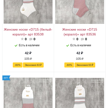
Женские носки «D715 (белый-
Женские носки «D715
коралл)» арт 83538
(коралл)» арт 83536
0
0
0
0
Есть в наличии
Есть в наличии
42
₽
42
₽
105
₽
105
₽
-
60
%
Экономия
63
₽
-
60
%
Экономия
63
₽
ХИТ!