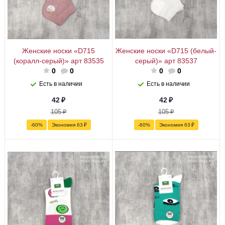
Женские носки «D715
Женские носки «D715 (белый-
(коралл-серый)» арт 83535
серый)» арт 83537
0
0
0
0
Есть в наличии
Есть в наличии
42
₽
42
₽
105
₽
105
₽
-
60
%
Экономия
63
₽
-
60
%
Экономия
63
₽