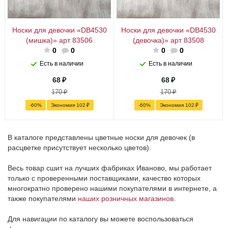
Носки для девочки «DB4530
Носки для девочки «DB4530
(мишка)» арт 83506
(девочка)» арт 83508
0
0
0
0
Есть в наличии
Есть в наличии
68
₽
68
₽
170
₽
170
₽
-
60
%
Экономия
102
₽
-
60
%
Экономия
102
₽
В каталоге представлены цветные носки для девочек (в
расцветке присутствует несколько цветов).
Весь товар сшит на лучших фабриках Иваново, мы работает
только с проверенными поставщиками, качество которых
многократно проверено нашими покупателями в интернете, а
также покупателями
наших розничных магазинов
.
Для навигации по каталогу вы можете воспользоваться