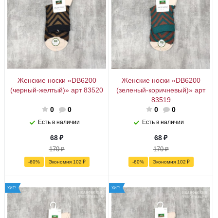
Женские носки «DB6200
Женские носки «DB6200
(черный-желтый)» арт 83520
(зеленый-коричневый)» арт
83519
0
0
0
0
Есть в наличии
Есть в наличии
68
₽
68
₽
170
₽
170
₽
-
60
%
Экономия
102
₽
-
60
%
Экономия
102
₽
ХИТ!
ХИТ!