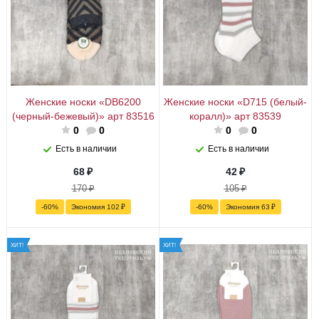
Женские носки «DB6200
Женские носки «D715 (белый-
(черный-бежевый)» арт 83516
коралл)» арт 83539
0
0
0
0
Есть в наличии
Есть в наличии
68
₽
42
₽
170
₽
105
₽
-
60
%
Экономия
102
₽
-
60
%
Экономия
63
₽
ХИТ!
ХИТ!